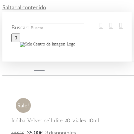
Saltar al contenido
Buscar:
Inicio
Indiba Velvet cellulite 20 viales 10ml
Sale!
Indiba Velvet cellulite 20 viales 10ml
35,00
€
3 disponibles
44,95
€