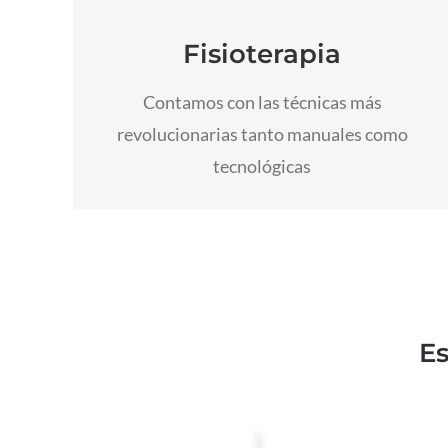
Póngase en manos de profesionales para
abordar su lesión.
Fisioterapia
Ir a Fisioterapia
Contamos con las técnicas más
revolucionarias tanto manuales como
tecnológicas
Es