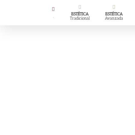
Skip
to
ESTÉTICA
ESTÉTICA
.
Tradicional
Avanzada
content