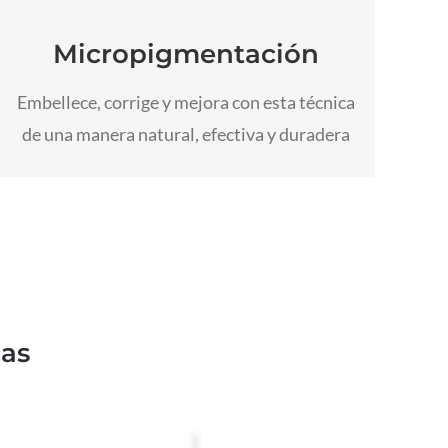
Siéntete guapa los 7 días de la semana los
365 días del año
Micropigmentación
Ir a micropigmentación
Embellece, corrige y mejora con esta técnica
de una manera natural, efectiva y duradera
cas