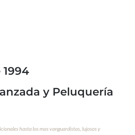
 1994
vanzada y Peluquería
icionales hasta los mas vanguardistas, lujosos y