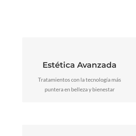
Contamos con la maquinaria más
vanguardista del mercado para mejorar la
Estética Avanzada
piel de la cara y el cuerpo.
Tratamientos con la tecnología más
Ir a Estética Avanzada
puntera en belleza y bienestar