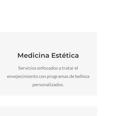
Ponga su confianza en manos de
profesionales con atención personalizada y
Medicina Estética
resultados naturales.
Servicios enfocados a tratar el
Ir a Medicina Estética
envejecimiento con programas de belleza
personalizados.