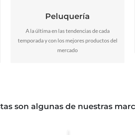
¿Quieres un cambio de corte, de color, de
forma o necesitas un tratamiento de
Peluquería
reparación?
A la última en las tendencias de cada
Ir a peluquería
temporada y con los mejores productos del
mercado
tas son algunas de nuestras mar