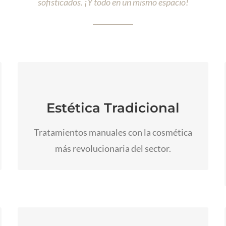
sofisticados. ¡Y todo en un mismo espacio!
Tratamientos faciales, corporales,
manicura, pedicura, depilación, bronceado,
Estética Tradicional
pestañas,… son una parte de los servicios de
los que podrá disfrutar.
Tratamientos manuales con la cosmética
más revolucionaria del sector.
Ir a Estética Tradicional